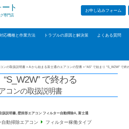
ォート
お申し込みフォーム
グ専門店
対応機種と作業方法
トラブルの原因と解決策
よくある質問
コンの取扱説明書
>
A から始まる富士通のエアコンの型番
>
“AS” で始まり “S_W2W” で終
り “S_W2W” で終わる
アコンの取扱説明書
取扱説明書
,
壁掛形エアコン フィルター自動掃除A
,
富士通
ー自動掃除エアコン
フィルター稼働タイプ