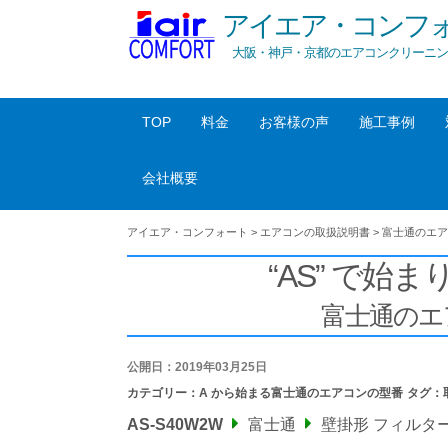
アイエア・コンフ
大阪・神戸・京都のエアコンクリーニン
TOP
料金
お客様の声
施工事例
会社概要
アイエア・コンフォート
>
エアコンの取扱説明書
>
富士通のエア
“AS” で始ま
富士通のエ
公開日：2019年03月25日
カテゴリー：
A から始まる富士通のエアコンの型番
タグ：
AS-S40W2W
富士通
壁掛形 フィルタ