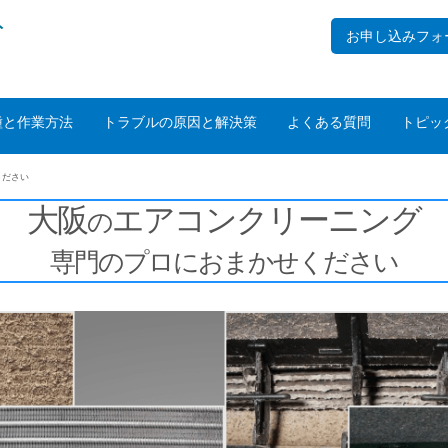
ト
お申し込みフォ
種と作業方法
トラブルの原因と解決策
よくある質問
トピッ
ください
大阪
エアコンクリーニング
の
専門のプロにおまかせください