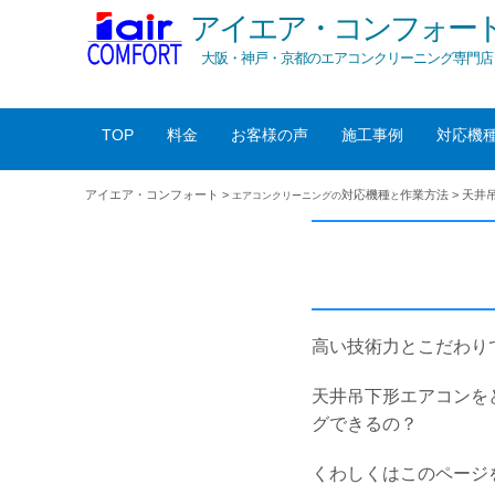
アイエア・コンフォー
大阪・神戸・京都のエアコンクリーニング専門店
TOP
料金
お客様の声
施工事例
対応機
アイエア・コンフォート
>
対応機種
作業方法
>
天井
エアコンクリーニングの
と
高い技術力とこだわり
天井吊下形エアコンを
グできるの？
くわしくはこのページ