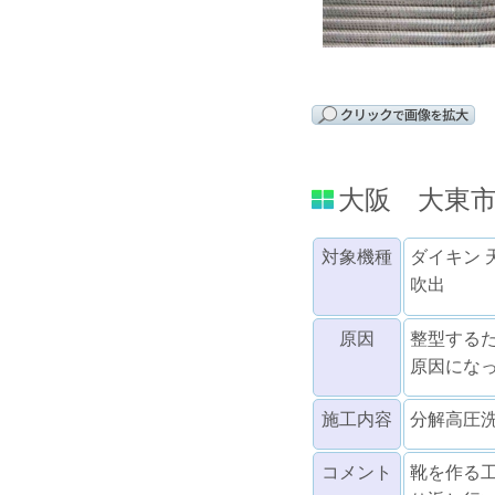
大阪 大東
対象機種
ダイキン 
吹出
原因
整型する
原因にな
施工内容
分解高圧
コメント
靴を作る