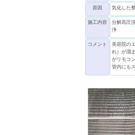
原因
気化した
施工内容
分解高圧
浄
コメント
美容院の
れ）が溜
がリモコ
管内にも