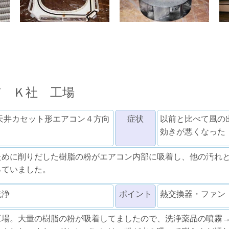
市 Ｋ社 工場
天井カセット形エアコン４方向
症状
以前と比べて風の
効きが悪くなった
ために削りだした樹脂の粉がエアコン内部に吸着し、他の汚れ
っていました。
洗浄
ポイント
熱交換器・ファン
工場。大量の樹脂の粉が吸着してましたので、洗浄薬品の噴霧