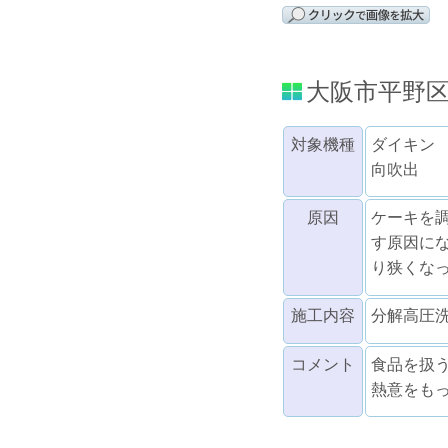
大阪市平野
対象機種
ダイキン
向吹出
原因
ケーキを
す原因に
り狭くな
施工内容
分解高圧
コメント
食品を扱
熱意をも