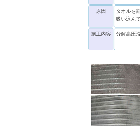
原因
タオルを
吸い込ん
施工内容
分解高圧