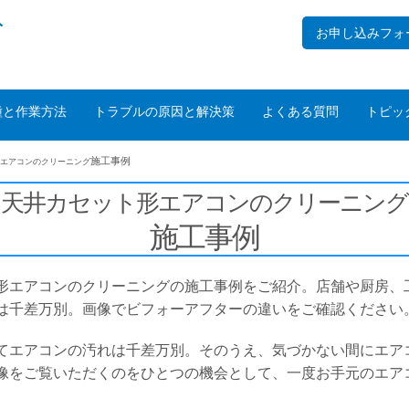
ト
お申し込みフォ
種と作業方法
トラブルの原因と解決策
よくある質問
トピッ
施工事例
エアコンの
クリーニング
天井カセット形エアコンの
クリーニング
施工事例
形エアコンのクリーニングの施工事例をご紹介。店舗や厨房、
は千差万別。画像でビフォーアフターの違いをご確認ください
てエアコンの汚れは千差万別。そのうえ、気づかない間にエア
像をご覧いただくのをひとつの機会として、一度お手元のエア
。