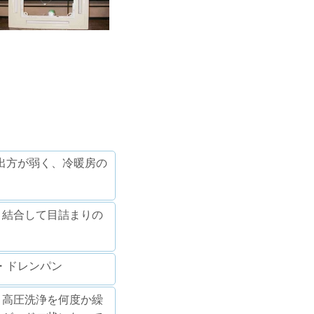
出方が弱く、冷暖房の
と結合して目詰まりの
・ドレンパン
→高圧洗浄を何度か繰