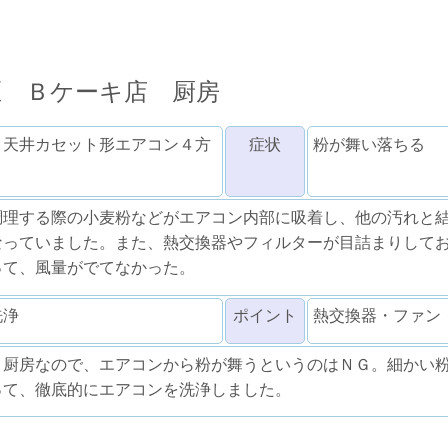
区 Ｂケーキ店 厨房
 天井カセット形エアコン４方
症状
粉が舞い落ちる
調理する際の小麦粉などがエアコン内部に吸着し、他の汚れと
なっていました。また、熱交換器やフィルターが目詰まりして
って、風量がでてなかった。
洗浄
ポイント
熱交換器・ファン
う厨房なので、エアコンから粉が舞うというのはＮＧ。細かい
って、徹底的にエアコンを洗浄しました。