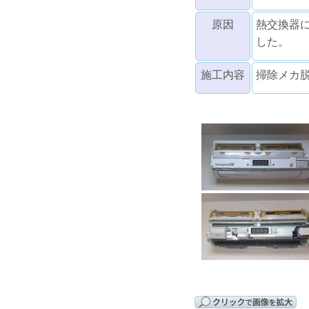
原因
熱交換器
した。
施工内容
掃除メカ