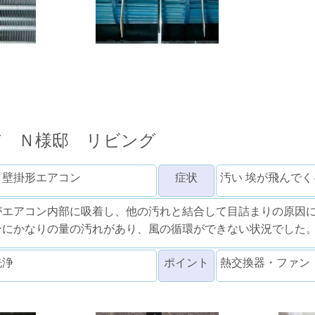
市 Ｎ様邸 リビング
 壁掛形エアコン
症状
汚い 埃が飛んでく
がエアコン内部に吸着し、他の汚れと結合して目詰まりの原因
ンにかなりの量の汚れがあり、風の循環ができない状況でした
洗浄
ポイント
熱交換器・ファン