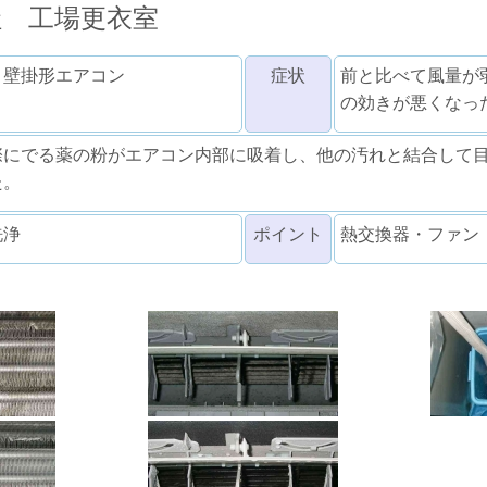
社 工場更衣室
 壁掛形エアコン
症状
前と比べて風量が
の効きが悪くなっ
際にでる薬の粉がエアコン内部に吸着し、他の汚れと結合して
た。
洗浄
ポイント
熱交換器・ファン