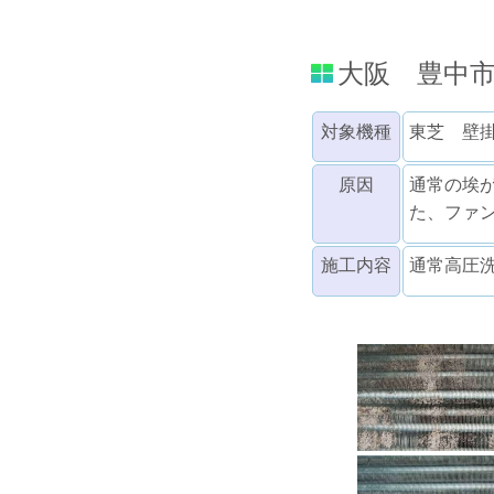
大阪 豊中
対象機種
東芝 壁
原因
通常の埃
た、ファ
施工内容
通常高圧