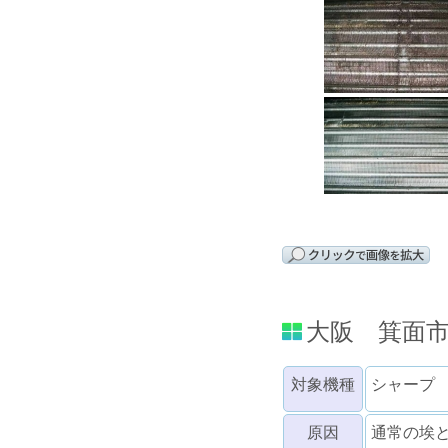
大阪 箕面
対象機種
シャープ
原因
通常の埃