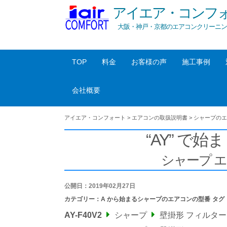
アイエア・コンフ
大阪・神戸・京都のエアコンクリーニン
TOP
料金
お客様の声
施工事例
会社概要
アイエア・コンフォート
>
エアコンの取扱説明書
>
シャープのエ
“AY” で始ま
シャープ 
公開日：2019年02月27日
カテゴリー：
A から始まるシャープのエアコンの型番
タグ
AY-F40V2
シャープ
壁掛形 フィルタ