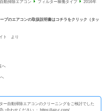
ー自動掃除エアコン
フィルター稼働タイプ
2016年
わるシャープのエアコンの取扱説明書はコチラをクリック（タッ
イト
より
覧へ
覧へ
ィルター自動掃除エアコンのクリーニングをご検討でした
ださい ： https://iair-c.com/