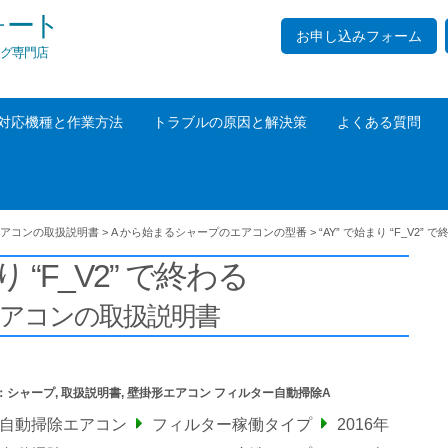
ォート
お申し込みフォーム
グ専門店
対応機種と作業方法
トラブルの原因と解決策
よくある質問
アコンの取扱説明書
>
A から始まるシャープのエアコンの型番
>
“AY” で始まり “F_V2” 
り “F_V2” で終わる
エアコンの取扱説明書
：
シャープ
,
取扱説明書
,
壁掛形エアコン フィルター自動掃除A
ー自動掃除エアコン
フィルター稼働タイプ
2016年