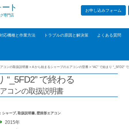
ォート
お申し込みフォーム
グ専門店
対応機種と作業方法
トラブルの原因と解決策
よくある質問
アコンの取扱説明書
>
A から始まるシャープのエアコンの型番
>
“AC” で始まり “_5FD2”
り “_5FD2” で終わる
エアコンの取扱説明書
：
シャープ
,
取扱説明書
,
壁掛形エアコン
2015年