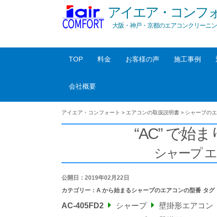
アイエア・コンフ
大阪・神戸・京都のエアコンクリーニン
TOP
料金
お客様の声
施工事例
会社概要
アイエア・コンフォート
>
エアコンの取扱説明書
>
シャープのエ
“AC” で始ま
シャープ 
公開日：2019年02月22日
カテゴリー：
A から始まるシャープのエアコンの型番
タグ
AC-405FD2
シャープ
壁掛形エアコン