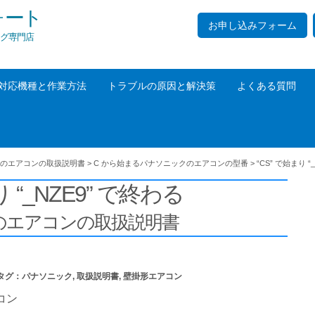
ォート
お申し込みフォーム
グ専門店
対応機種と作業方法
トラブルの原因と解決策
よくある質問
のエアコンの取扱説明書
>
C から始まるパナソニックのエアコンの型番
>
“CS” で始まり “
り “_NZE9” で終わる
の
エアコンの取扱説明書
タグ：
パナソニック
,
取扱説明書
,
壁掛形エアコン
コン