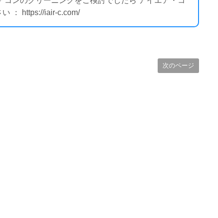
エアコンのクリーニングをご検討でしたら アイエア・コ
ps://iair-c.com/
次のページ