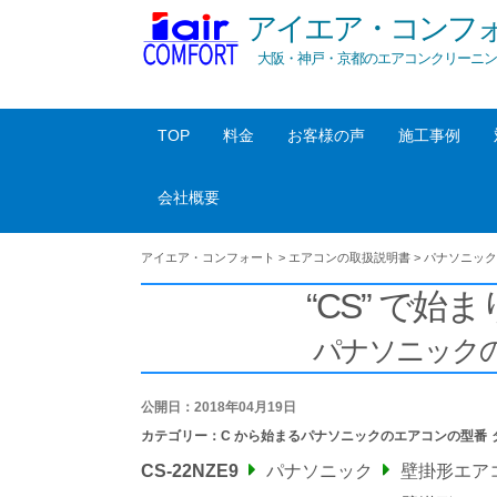
アイエア・コンフ
大阪・神戸・京都のエアコンクリーニン
TOP
料金
お客様の声
施工事例
会社概要
アイエア・コンフォート
>
エアコンの取扱説明書
>
パナソニック
“CS” で始ま
パナソニック
公開日：2018年04月19日
カテゴリー：
C から始まるパナソニックのエアコンの型番
CS-22NZE9
パナソニック
壁掛形エア