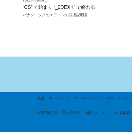
2021年3月24日
“CS” で始まり “_0DEXK” で終わる
パナソニックの
エアコンの取扱説明書
料金
キャンペーン
エアコンクリーニングのメリット
特定商取引法に基づく
表示
補償と古いエアコンのお取扱