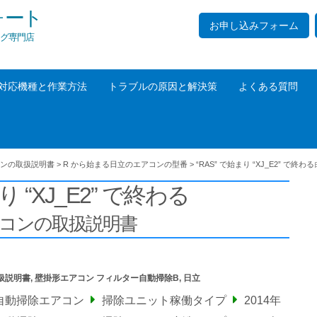
ォート
お申し込みフォーム
グ専門店
対応機種と作業方法
トラブルの原因と解決策
よくある質問
ンの取扱説明書
>
R から始まる日立のエアコンの型番
>
“RAS” で始まり “XJ_E2” で終わる
り “XJ_E2” で終わる
アコンの取扱説明書
扱説明書
,
壁掛形エアコン フィルター自動掃除B
,
日立
自動掃除エアコン
掃除ユニット稼働タイプ
2014年