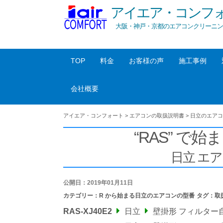
アイエア・コンフ
大阪・神戸・京都のエアコンクリーニン
TOP
料金
お客様の声
施工事例
会社概要
アイエア・コンフォート
>
エアコンの取扱説明書
>
日立のエアコ
“RAS” で始ま
日立 エ
公開日：2019年01月11日
カテゴリー：
R から始まる日立のエアコンの型番
タグ：
取
RAS-XJ40E2
日立
壁掛形 フィルター