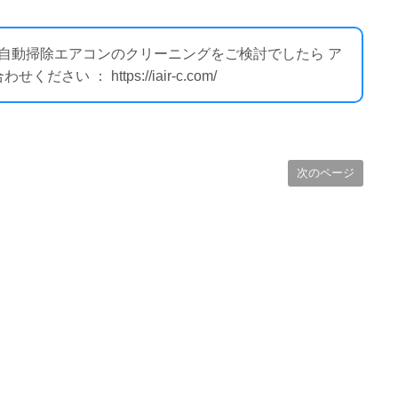
ー自動掃除エアコンのクリーニングをご検討でしたら ア
 ： https://iair-c.com/
次のページ