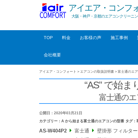
アイエア・コンフ
大阪・神戸・京都のエアコンクリーニン
TOP
料金
お客様の声
施工事例
会社概要
アイエア・コンフォート
>
エアコンの取扱説明書
>
富士通のエア
“AS” で始ま
富士通のエ
公開日：2020年03月21日
カテゴリー：
A から始まる富士通のエアコンの型番
タグ：
AS-W404P2
富士通
壁掛形 フィルタ