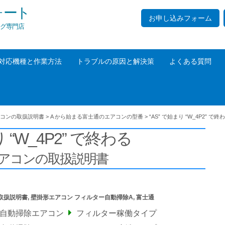
ォート
お申し込みフォーム
グ専門店
対応機種と作業方法
トラブルの原因と解決策
よくある質問
コンの取扱説明書
>
A から始まる富士通のエアコンの型番
>
“AS” で始まり “W_4P2” で終
り “W_4P2” で終わる
アコンの取扱説明書
取扱説明書
,
壁掛形エアコン フィルター自動掃除A
,
富士通
ー自動掃除エアコン
フィルター稼働タイプ