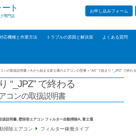
ォート
お申し込みフォーム
グ専門店
対応機種と作業方法
トラブルの原因と解決策
よくある質問
コンの取扱説明書
>
A から始まる富士通のエアコンの型番
>
“AS” で始まり “_JPZ” で終わ
り “_JPZ” で終わる
アコンの取扱説明書
取扱説明書
,
壁掛形エアコン フィルター自動掃除A
,
富士通
自動掃除エアコン
フィルター稼働タイプ