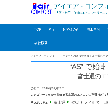
アイエア・コンフ
大阪・神戸・京都のエアコンクリーニン
TOP
料金
お客様の声
施工事例
会社概要
アイエア・コンフォート
>
エアコンの取扱説明書
>
富士通のエア
“AS” で始ま
富士通のエ
公開日：2019年03月20日
カテゴリー：
A から始まる富士通のエアコンの型番
タグ：
AS28JPZ
富士通
壁掛形 フィルター