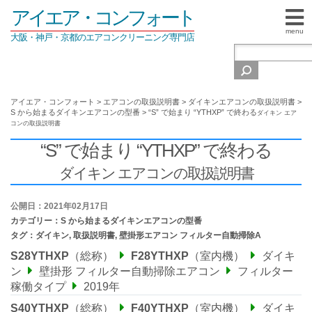
アイエア・コンフォート
menu
大阪・神戸・京都のエアコンクリーニング専門店
アイエア・コンフォート
>
エアコンの取扱説明書
>
ダイキンエアコンの取扱説明書
>
S から始まるダイキンエアコンの型番
>
“S” で始まり “YTHXP” で終わる
ダイキン エア
コンの取扱説明書
“S” で始まり “YTHXP” で終わる
ダイキン エアコンの取扱説明書
公開日：2021年02月17日
カテゴリー：
S から始まるダイキンエアコンの型番
タグ：
ダイキン
,
取扱説明書
,
壁掛形エアコン フィルター自動掃除A
S28YTHXP
（総称）
F28YTHXP
（室内機）
ダイキ
ン
壁掛形 フィルター自動掃除エアコン
フィルター
稼働タイプ
2019年
S40YTHXP
（総称）
F40YTHXP
（室内機）
ダイキ