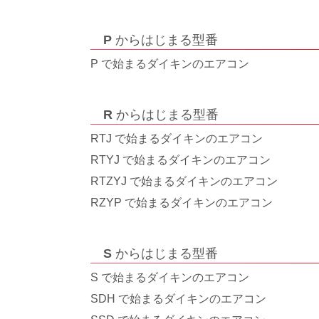
P
からはじまる型番
P で始まるダイキンのエアコン
R
からはじまる型番
RTJ で始まるダイキンのエアコン
RTYJ で始まるダイキンのエアコン
RTZYJ で始まるダイキンのエアコン
RZYP で始まるダイキンのエアコン
S
からはじまる型番
S で始まるダイキンのエアコン
SDH で始まるダイキンのエアコン