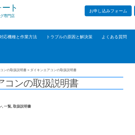
ォート
お申し込みフォーム
グ専門店
対応機種と作業方法
トラブルの原因と解決策
よくある質問
コンの取扱説明書
>
ダイキンエアコンの取扱説明書
アコンの取扱説明書
ン
,
一覧
,
取扱説明書