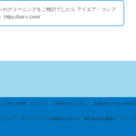
コンのクリーニングをご検討でしたら アイエア・コンフ
//iair-c.com/
こだわりと特徴
トピックス
ご利用のガイドライン
お電話やメールでの対応
いについて
エアコンメーカーの重要なお知らせ
施工協力店を募集中
サイトマ