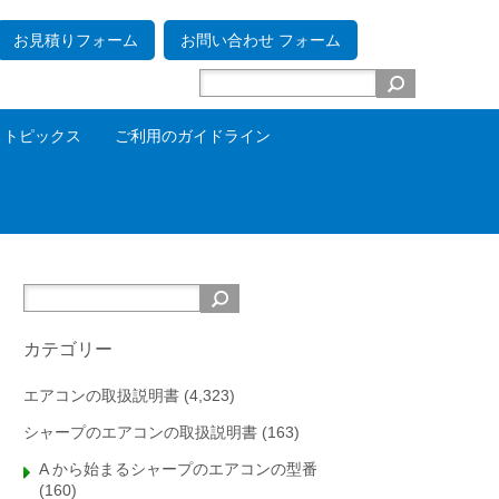
お見積りフォーム
お問い合わせ フォーム
トピックス
ご利用のガイドライン
カテゴリー
エアコンの取扱説明書
(4,323)
シャープのエアコンの取扱説明書
(163)
A から始まるシャープのエアコンの型番
(160)