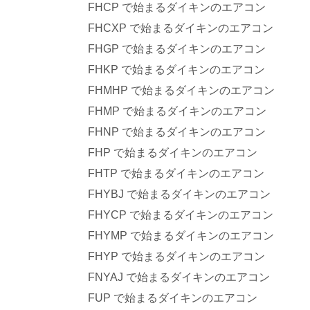
FHCP で始まるダイキンのエアコン
FHCXP で始まるダイキンのエアコン
FHGP で始まるダイキンのエアコン
FHKP で始まるダイキンのエアコン
FHMHP で始まるダイキンのエアコン
FHMP で始まるダイキンのエアコン
FHNP で始まるダイキンのエアコン
FHP で始まるダイキンのエアコン
FHTP で始まるダイキンのエアコン
FHYBJ で始まるダイキンのエアコン
FHYCP で始まるダイキンのエアコン
FHYMP で始まるダイキンのエアコン
FHYP で始まるダイキンのエアコン
FNYAJ で始まるダイキンのエアコン
FUP で始まるダイキンのエアコン