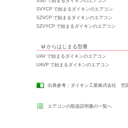
SSD で始まるダイキンのエアコン
SVYCP で始まるダイキンのエアコン
SZVCP で始まるダイキンのエアコン
SZVYCP で始まるダイキンのエアコン
U
からはじまる型番
UAV で始まるダイキンのエアコン
UAVP で始まるダイキンのエアコン
出典参考：
ダイキン工業株式会社 空調製
エアコンの取扱説明書の一覧へ