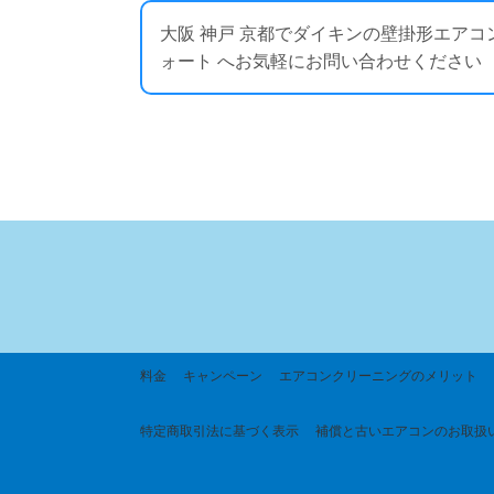
大阪 神戸 京都でダイキンの壁掛形エア
ォート へお気軽にお問い合わせください ： https:
料金
キャンペーン
エアコンクリーニングのメリット
特定商取引法に基づく
表示
補償と古いエアコンのお取扱