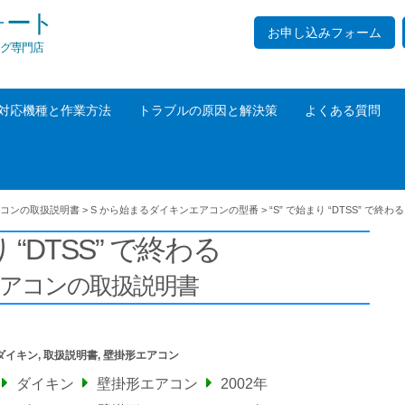
ォート
お申し込みフォーム
グ専門店
対応機種と作業方法
トラブルの原因と解決策
よくある質問
コンの取扱説明書
>
S から始まるダイキンエアコンの型番
>
“S” で始まり “DTSS” で終わる
り “DTSS” で終わる
エアコンの取扱説明書
ダイキン
,
取扱説明書
,
壁掛形エアコン
ダイキン
壁掛形エアコン
2002年