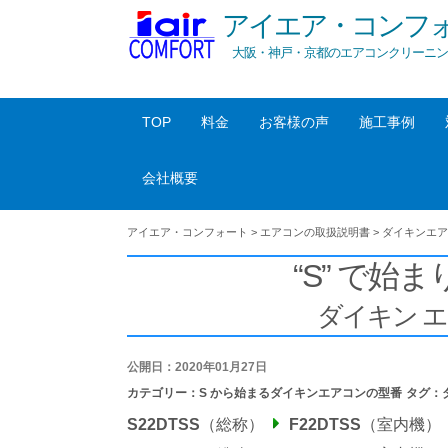
アイエア・コンフ
大阪・神戸・京都のエアコンクリーニン
TOP
料金
お客様の声
施工事例
会社概要
アイエア・コンフォート
>
エアコンの取扱説明書
>
ダイキンエア
“S” で始ま
ダイキン 
公開日：2020年01月27日
カテゴリー：
S から始まるダイキンエアコンの型番
タグ：
S22DTSS
（総称）
F22DTSS
（室内機）