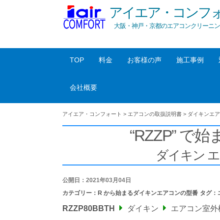
アイエア・コンフ
大阪・神戸・京都のエアコンクリーニン
TOP
料金
お客様の声
施工事例
会社概要
アイエア・コンフォート
>
エアコンの取扱説明書
>
ダイキンエア
“RZZP” で始
ダイキン 
公開日：2021年03月04日
カテゴリー：
R から始まるダイキンエアコンの型番
タグ：
RZZP80BBTH
ダイキン
エアコン室外