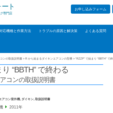
ォート
お申し込みフォーム
グ専門店
対応機種と作業方法
トラブルの原因と解決策
よくある質問
コンの取扱説明書
>
R から始まるダイキンエアコンの型番
>
“RZZP” で始まり “BBTH” で
まり “BBTH” で終わる
エアコンの取扱説明書
エアコン室外機
,
ダイキン
,
取扱説明書
機
2011年