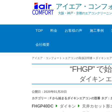
アイエア・コンフ
大阪・神戸・京都のエアコンクリーニン
TOP
料金
お客様の声
施工事例
会社概要
アイエア・コンフォート
>
エアコンの取扱説明書
>
ダイキンエア
“FHGP” で
ダイキン 
公開日：2020年01月20日
カテゴリー：
F から始まるダイキンエアコンの型番
タグ：
FHGP40DC
ダイキン
天井カセット形