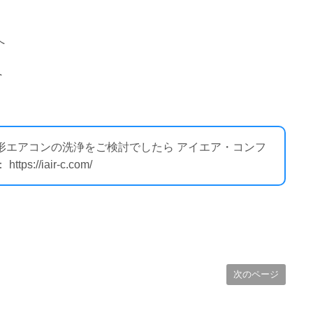
へ
へ
ト形エアコンの洗浄をご検討でしたら アイエア・コンフ
//iair-c.com/
次のページ