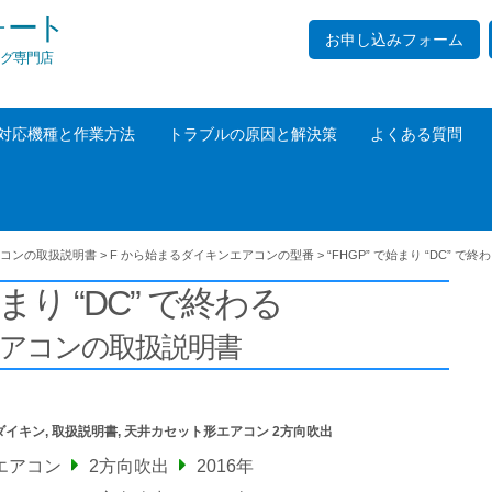
ォート
お申し込みフォーム
グ専門店
対応機種と作業方法
トラブルの原因と解決策
よくある質問
コンの取扱説明書
>
F から始まるダイキンエアコンの型番
>
“FHGP” で始まり “DC” で終
始まり “DC” で終わる
エアコンの取扱説明書
ダイキン
,
取扱説明書
,
天井カセット形エアコン 2方向吹出
エアコン
2方向吹出
2016年