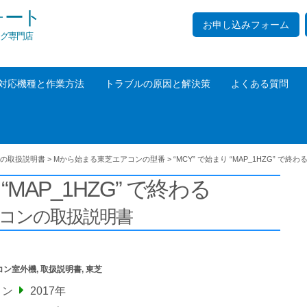
ォート
お申し込みフォーム
グ専門店
対応機種と作業方法
トラブルの原因と解決策
よくある質問
の取扱説明書
>
Mから始まる東芝エアコンの型番
>
“MCY” で始まり “MAP_1HZG” で終わ
 “MAP_1HZG” で終わる
アコンの取扱説明書
コン室外機
,
取扱説明書
,
東芝
コン
2017年