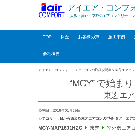
アイエア・コンフ
大阪・神戸・京都のエアコンクリーニン
TOP
料金
お客様の声
施工事例
会社概要
アイエア・コンフォート
>
エアコンの取扱説明書
>
東芝エアコン
“MCY” で始まり
東芝 エ
公開日：2019年01月25日
カテゴリー：
Mから始まる東芝エアコンの型番
タグ：
エア
MCY-MAP1601HZG
東芝
室外機エア