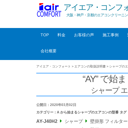
アイエア・コンフ
大阪・神戸・京都のエアコンクリーニン
TOP
料金
お客様の声
施工事例
会社概要
アイエア・コンフォート
>
エアコンの取扱説明書
>
シャープのエ
“AY” で始ま
シャープ 
公開日：2020年03月02日
カテゴリー：
A から始まるシャープのエアコンの型番
タグ
AY-J40H2
シャープ
壁掛形 フィルタ