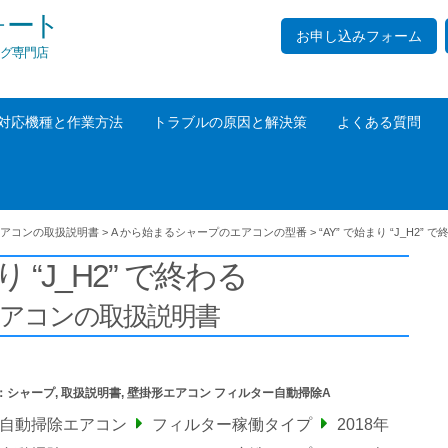
ォート
お申し込みフォーム
グ専門店
対応機種と作業方法
トラブルの原因と解決策
よくある質問
アコンの取扱説明書
>
A から始まるシャープのエアコンの型番
>
“AY” で始まり “J_H2” 
り “J_H2” で終わる
エアコンの取扱説明書
：
シャープ
,
取扱説明書
,
壁掛形エアコン フィルター自動掃除A
ー自動掃除エアコン
フィルター稼働タイプ
2018年