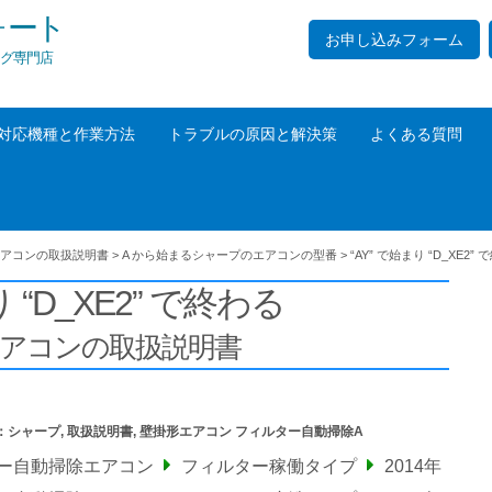
ォート
お申し込みフォーム
グ専門店
対応機種と作業方法
トラブルの原因と解決策
よくある質問
アコンの取扱説明書
>
A から始まるシャープのエアコンの型番
>
“AY” で始まり “D_XE2”
り “D_XE2” で終わる
エアコンの取扱説明書
：
シャープ
,
取扱説明書
,
壁掛形エアコン フィルター自動掃除A
ター自動掃除エアコン
フィルター稼働タイプ
2014年