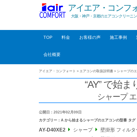
アイエア・コンフ
大阪・神戸・京都のエアコンクリーニン
TOP
料金
お客様の声
施工事例
会社概要
アイエア・コンフォート
>
エアコンの取扱説明書
>
シャープのエ
“AY” で始ま
シャープ 
公開日：2021年02月09日
カテゴリー：
A から始まるシャープのエアコンの型番
タグ
AY-D40XE2
シャープ
壁掛形 フィル