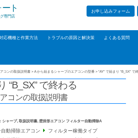
ォート
お申し込みフォーム
グ専門店
対応機種と作業方法
トラブルの原因と解決策
よくある質問
アコンの取扱説明書
>
A から始まるシャープのエアコンの型番
>
“AY” で始まり “B_SX” 
り “B_SX” で終わる
エアコンの取扱説明書
：
シャープ
,
取扱説明書
,
壁掛形エアコン フィルター自動掃除A
ー自動掃除エアコン
フィルター稼働タイプ