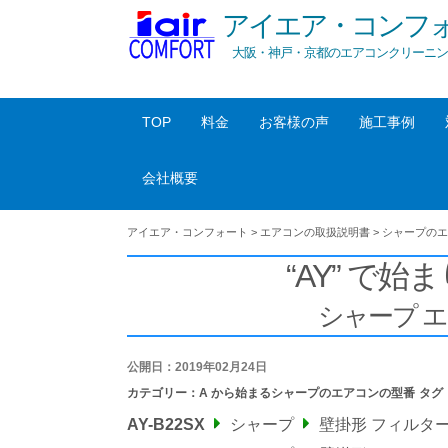
アイエア・コンフ
大阪・神戸・京都のエアコンクリーニン
TOP
料金
お客様の声
施工事例
会社概要
アイエア・コンフォート
>
エアコンの取扱説明書
>
シャープのエ
“AY” で始ま
シャープ 
公開日：2019年02月24日
カテゴリー：
A から始まるシャープのエアコンの型番
タグ
AY-B22SX
シャープ
壁掛形 フィルタ