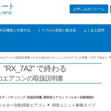
ォート
お申し込みフォーム
グ専門店
対応機種と作業方法
トラブルの原因と解決策
よくある質問
のエアコンの取扱説明書
>
C から始まるパナソニックのエアコンの型番
>
“CS” で始まり “
 “RX_7A2” で終わる
の
エアコンの取扱説明書
タグ：
パナソニック
,
取扱説明書
,
壁掛形エアコン フィルター自動掃除B
フィルター自動掃除エアコン
掃除ユニット稼働タイプ