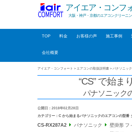
アイエア・コンフ
大阪・神戸・京都のエアコンクリーニン
TOP
料金
お客様の声
施工事例
会社概要
アイエア・コンフォート
>
エアコンの取扱説明書
>
パナソニック
“CS” で始まり
パナソニック
公開日：2018年02月28日
カテゴリー：
C から始まるパナソニックのエアコンの型番
CS-RX287A2
パナソニック
壁掛形 