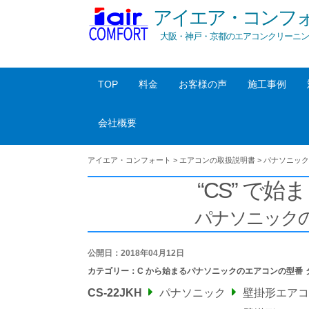
アイエア・コンフ
大阪・神戸・京都のエアコンクリーニン
TOP
料金
お客様の声
施工事例
会社概要
アイエア・コンフォート
>
エアコンの取扱説明書
>
パナソニック
“CS” で始ま
パナソニック
公開日：2018年04月12日
カテゴリー：
C から始まるパナソニックのエアコンの型番
CS-22JKH
パナソニック
壁掛形エアコ