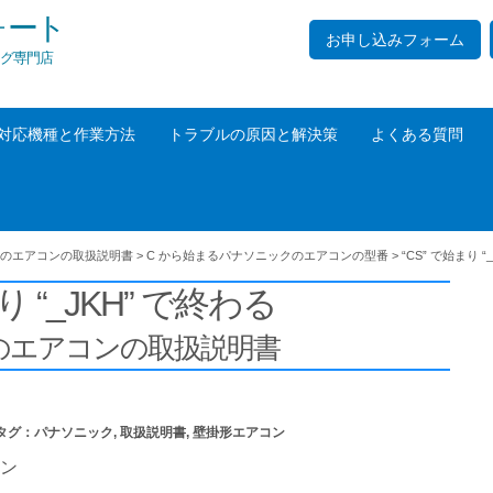
ォート
お申し込みフォーム
グ専門店
対応機種と作業方法
トラブルの原因と解決策
よくある質問
のエアコンの取扱説明書
>
C から始まるパナソニックのエアコンの型番
>
“CS” で始まり “
り “_JKH” で終わる
の
エアコンの取扱説明書
タグ：
パナソニック
,
取扱説明書
,
壁掛形エアコン
ン