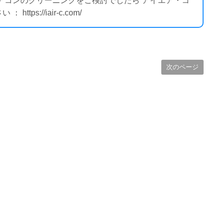
エアコンのクリーニングをご検討でしたら アイエア・コ
ps://iair-c.com/
次のページ