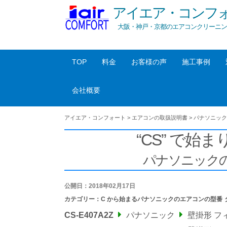
アイエア・コンフ
大阪・神戸・京都のエアコンクリーニン
TOP
料金
お客様の声
施工事例
会社概要
アイエア・コンフォート
>
エアコンの取扱説明書
>
パナソニック
“CS” で始まり
パナソニック
公開日：2018年02月17日
カテゴリー：
C から始まるパナソニックのエアコンの型番
CS-E407A2Z
パナソニック
壁掛形 フ