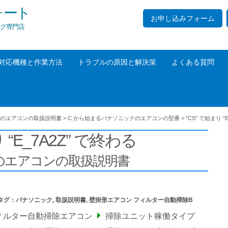
ォート
お申し込みフォーム
グ専門店
対応機種と作業方法
トラブルの原因と解決策
よくある質問
のエアコンの取扱説明書
>
C から始まるパナソニックのエアコンの型番
>
“CS” で始まり “
 “E_7A2Z” で終わる
の
エアコンの取扱説明書
タグ：
パナソニック
,
取扱説明書
,
壁掛形エアコン フィルター自動掃除B
ィルター自動掃除エアコン
掃除ユニット稼働タイプ