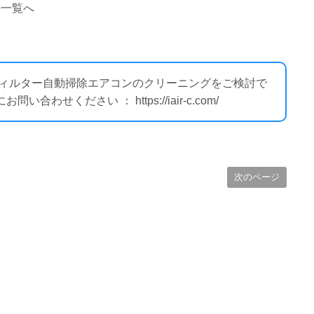
の一覧へ
 フィルター自動掃除エアコンのクリーニングをご検討で
せください ： https://iair-c.com/
次のページ