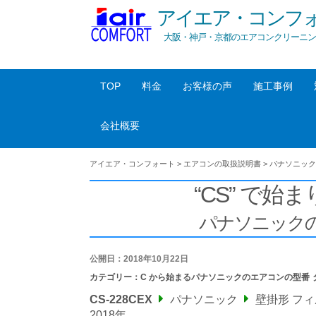
アイエア・コンフ
大阪・神戸・京都のエアコンクリーニン
TOP
料金
お客様の声
施工事例
会社概要
アイエア・コンフォート
>
エアコンの取扱説明書
>
パナソニック
“CS” で始ま
パナソニック
公開日：2018年10月22日
カテゴリー：
C から始まるパナソニックのエアコンの型番
CS-228CEX
パナソニック
壁掛形 フ
2018年