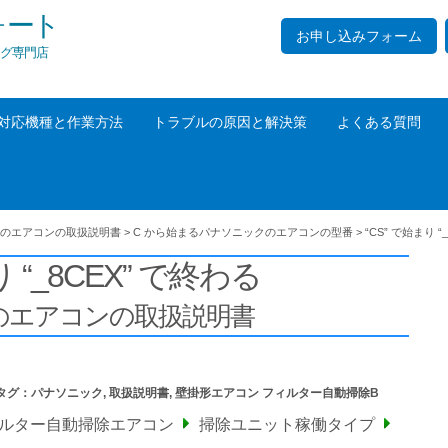
ォート
お申し込みフォーム
グ専門店
対応機種と作業方法
トラブルの原因と解決策
よくある質問
のエアコンの取扱説明書
>
C から始まるパナソニックのエアコンの型番
>
“CS” で始まり “
り “_8CEX” で終わる
の
エアコンの取扱説明書
タグ：
パナソニック
,
取扱説明書
,
壁掛形エアコン フィルター自動掃除B
ィルター自動掃除エアコン
掃除ユニット稼働タイプ