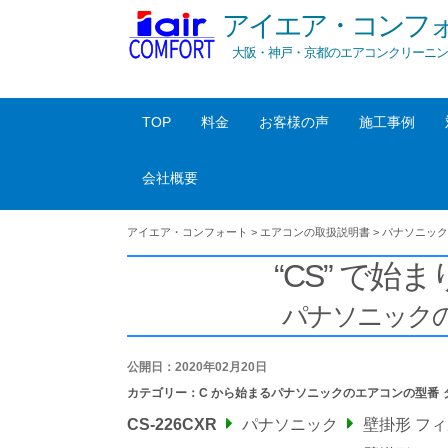
アイエア・コンフ
大阪・神戸・京都のエアコンクリーニン
TOP
料金
お客様の声
施工事例
会社概要
アイエア・コンフォート
>
エアコンの取扱説明書
>
パナソニック
“CS” で始ま
パナソニック
公開日：2020年02月20日
カテゴリー：
C から始まるパナソニックのエアコンの型番
CS-226CXR
パナソニック
壁掛形 フ