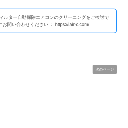
 フィルター自動掃除エアコンのクリーニングをご検討で
せください ： https://iair-c.com/
次のページ