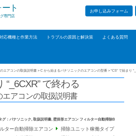
ォート
お申し込みフォーム
グ専門店
対応機種と作業方法
トラブルの原因と解決策
よくある質問
のエアコンの取扱説明書
>
C から始まるパナソニックのエアコンの型番
>
“CS” で始まり “
り “_6CXR” で終わる
の
エアコンの取扱説明書
タグ：
パナソニック
,
取扱説明書
,
壁掛形エアコン フィルター自動掃除B
ィルター自動掃除エアコン
掃除ユニット稼働タイプ