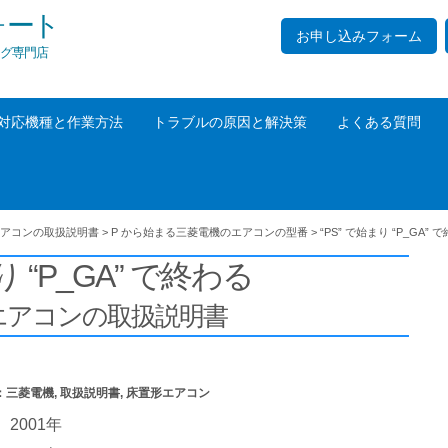
ォート
お申し込みフォーム
グ専門店
対応機種と作業方法
トラブルの原因と解決策
よくある質問
アコンの取扱説明書
>
P から始まる三菱電機のエアコンの型番
>
“PS” で始まり “P_GA” 
り “P_GA” で終わる
エアコンの取扱説明書
：
三菱電機
,
取扱説明書
,
床置形エアコン
2001年