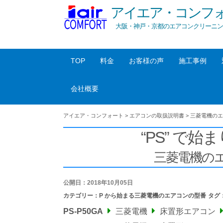
アイエア・コンフ
大阪・神戸・京都のエアコンクリーニン
TOP
料金
お客様の声
施工事例
会社概要
アイエア・コンフォート
>
エアコンの取扱説明書
>
三菱電機のエ
“PS” で始ま
三菱電機の
公開日：2018年10月05日
カテゴリー：
P から始まる三菱電機のエアコンの型番
タグ
PS-P50GA
三菱電機
床置形エアコン