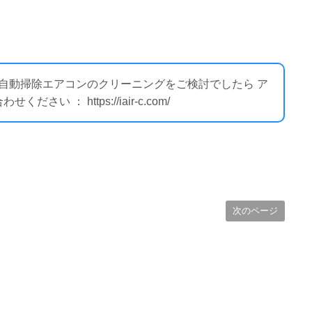
ー自動掃除エアコンのクリーニングをご検討でしたら ア
 ： https://iair-c.com/
次のページ