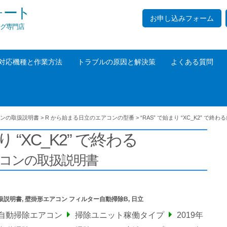
ォート
お申し込みフォーム
グ専門店
対応機種と作業方法
トラブルの原因と解決策
よくある質問
ンの取扱説明書
>
R から始まる日立のエアコンの型番
>
“RAS” で始まり “XC_K2” で終わる
り “XC_K2” で終わる
アコンの取扱説明書
扱説明書
,
壁掛形エアコン フィルター自動掃除B
,
日立
ー自動掃除エアコン
掃除ユニット稼働タイプ
2019年