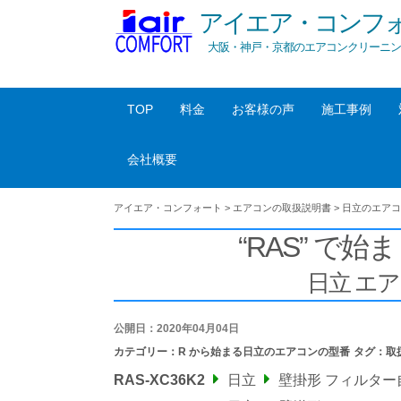
アイエア・コンフ
大阪・神戸・京都のエアコンクリーニン
TOP
料金
お客様の声
施工事例
会社概要
アイエア・コンフォート
>
エアコンの取扱説明書
>
日立のエアコ
“RAS” で始ま
日立 エ
公開日：2020年04月04日
カテゴリー：
R から始まる日立のエアコンの型番
タグ：
取
RAS-XC36K2
日立
壁掛形 フィルタ