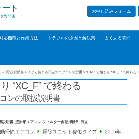
ォート
お申し込みフォーム
グ専門店
対応機種と作業方法
トラブルの原因と解決策
よくある質問
ンの取扱説明書
>
R から始まる日立のエアコンの型番
>
“RAS” で始まり “XC_F” で終わる
まり “XC_F” で終わる
アコンの取扱説明書
扱説明書
,
壁掛形エアコン フィルター自動掃除B
,
日立
自動掃除エアコン
掃除ユニット稼働タイプ
2015年