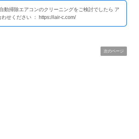
ー自動掃除エアコンのクリーニングをご検討でしたら ア
 ： https://iair-c.com/
次のページ