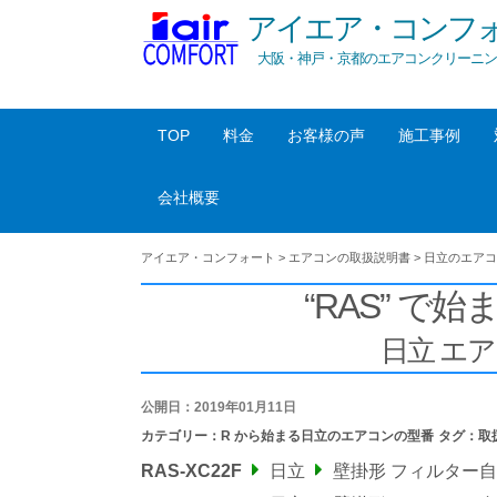
アイエア・コンフ
大阪・神戸・京都のエアコンクリーニン
TOP
料金
お客様の声
施工事例
会社概要
アイエア・コンフォート
>
エアコンの取扱説明書
>
日立のエアコ
“RAS” で始
日立 エ
公開日：2019年01月11日
カテゴリー：
R から始まる日立のエアコンの型番
タグ：
取
RAS-XC22F
日立
壁掛形 フィルター