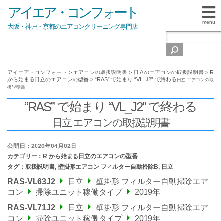
アイエア・コンフォート
menu
大阪・神戸・京都のエアコンクリーニング専門店
アイエア・コンフォート
>
エアコンの取扱説明書
>
日立のエアコンの取扱説明書
>
R
から始まる日立のエアコンの型番
>
“RAS” で始まり “VL_J2” で終わる
日立 エアコンの取
扱説明書
“RAS” で始まり “VL_J2” で終わる
日立 エアコンの取扱説明書
公開日：2020年04月02日
カテゴリー：
R から始まる日立のエアコンの型番
タグ：
取扱説明書
,
壁掛形エアコン フィルター自動掃除B
,
日立
RAS-VL63J2
日立
壁掛形 フィルター自動掃除エア
コン
掃除ユニット稼働タイプ
2019年
RAS-VL71J2
日立
壁掛形 フィルター自動掃除エア
コン
掃除ユニット稼働タイプ
2019年