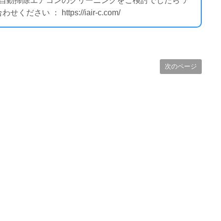
ー自動掃除エアコンのクリーニングをご検討でしたら ア
 ： https://iair-c.com/
次のページ