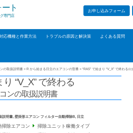
ォート
お申し込みフォーム
グ専門店
対応機種と作業方法
トラブルの原因と解決策
よくある質問
ンの取扱説明書
>
R から始まる日立のエアコンの型番
>
“RAS” で始まり “V_X” で終わる
日
まり “V_X” で終わる
アコンの取扱説明書
扱説明書
,
壁掛形エアコン フィルター自動掃除B
,
日立
動掃除エアコン
掃除ユニット稼働タイプ