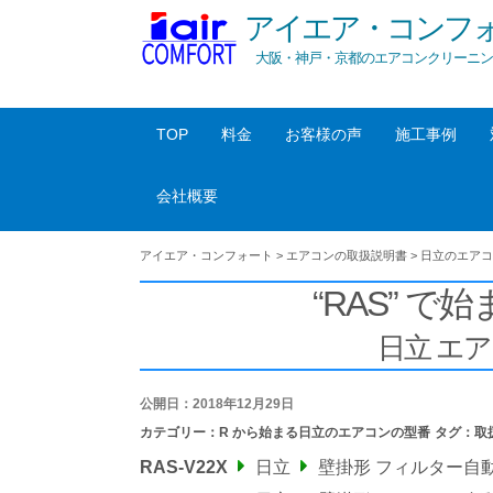
アイエア・コンフ
大阪・神戸・京都のエアコンクリーニン
TOP
料金
お客様の声
施工事例
会社概要
アイエア・コンフォート
>
エアコンの取扱説明書
>
日立のエアコ
“RAS” で始
日立 エ
公開日：2018年12月29日
カテゴリー：
R から始まる日立のエアコンの型番
タグ：
取
RAS-V22X
日立
壁掛形 フィルター自