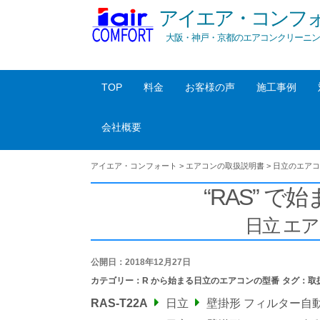
アイエア・コンフ
大阪・神戸・京都のエアコンクリーニン
TOP
料金
お客様の声
施工事例
会社概要
アイエア・コンフォート
>
エアコンの取扱説明書
>
日立のエアコ
“RAS” で始
日立 エ
公開日：2018年12月27日
カテゴリー：
R から始まる日立のエアコンの型番
タグ：
取
RAS-T22A
日立
壁掛形 フィルター自