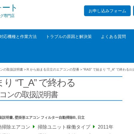
ォート
お申し込みフォーム
グ専門店
対応機種と作業方法
トラブルの原因と解決策
よくある質問
ンの取扱説明書
>
R から始まる日立のエアコンの型番
>
“RAS” で始まり “T_A” で終わる
日
まり “T_A” で終わる
アコンの取扱説明書
扱説明書
,
壁掛形エアコン フィルター自動掃除B
,
日立
動掃除エアコン
掃除ユニット稼働タイプ
2011年