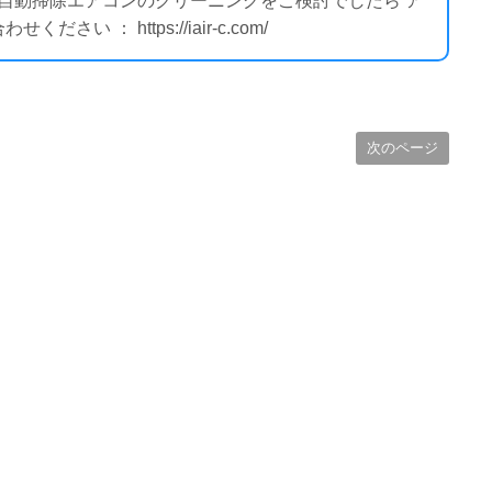
ー自動掃除エアコンのクリーニングをご検討でしたら ア
 ： https://iair-c.com/
次のページ