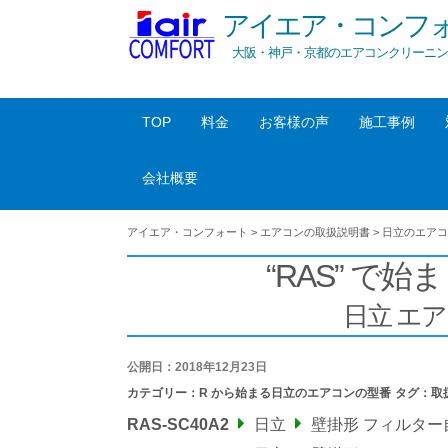
アイエア・コンフ
大阪・神戸・京都のエアコンクリーニン
TOP
料金
お客様の声
施工事例
会社概要
アイエア・コンフォート
>
エアコンの取扱説明書
>
日立のエアコ
“RAS” で始ま
日立 エ
公開日：2018年12月23日
カテゴリー：
R から始まる日立のエアコンの型番
タグ：
取
RAS-SC40A2
日立
壁掛形 フィルタ