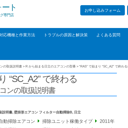
ォート
お申し込みフォーム
グ専門店
対応機種と作業方法
トラブルの原因と解決策
よくある質問
ンの取扱説明書
>
R から始まる日立のエアコンの型番
>
“RAS” で始まり “SC_A2” で終わる
り “SC_A2” で終わる
アコンの取扱説明書
扱説明書
,
壁掛形エアコン フィルター自動掃除B
,
日立
ー自動掃除エアコン
掃除ユニット稼働タイプ
2011年