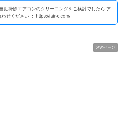
ー自動掃除エアコンのクリーニングをご検討でしたら ア
 ： https://iair-c.com/
次のページ