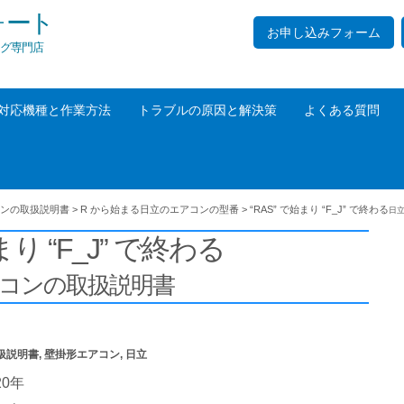
ォート
お申し込みフォーム
グ専門店
対応機種と作業方法
トラブルの原因と解決策
よくある質問
ンの取扱説明書
>
R から始まる日立のエアコンの型番
>
“RAS” で始まり “F_J” で終わる
日
まり “F_J” で終わる
アコンの取扱説明書
扱説明書
,
壁掛形エアコン
,
日立
20年