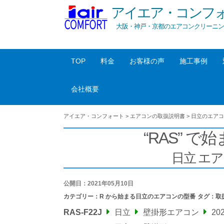
アイエア・コンフ
大阪・神戸・京都のエアコンクリーニン
TOP
料金
お客様の声
施工事例
会社概要
アイエア・コンフォート
>
エアコンの取扱説明書
>
日立のエアコ
“RAS” で始
日立 エ
公開日：2021年05月10日
カテゴリー：
R から始まる日立のエアコンの型番
タグ：
取
RAS-F22J
日立
壁掛形エアコン
20