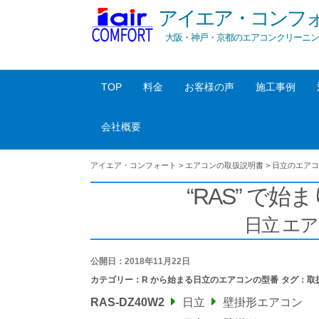
アイエア・コンフ
大阪・神戸・京都のエアコンクリーニン
TOP
料金
お客様の声
施工事例
会社概要
アイエア・コンフォート
>
エアコンの取扱説明書
>
日立のエアコ
“RAS” で始ま
日立 エ
公開日：2018年11月22日
カテゴリー：
R から始まる日立のエアコンの型番
タグ：
取
RAS-DZ40W2
日立
壁掛形エアコン