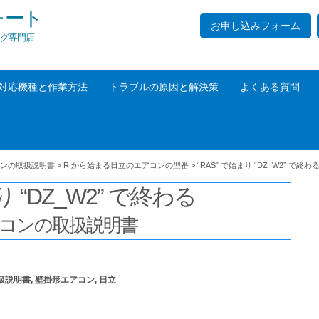
ォート
お申し込みフォーム
グ専門店
対応機種と作業方法
トラブルの原因と解決策
よくある質問
ンの取扱説明書
>
R から始まる日立のエアコンの型番
>
“RAS” で始まり “DZ_W2” で終わ
り “DZ_W2” で終わる
アコンの取扱説明書
扱説明書
,
壁掛形エアコン
,
日立