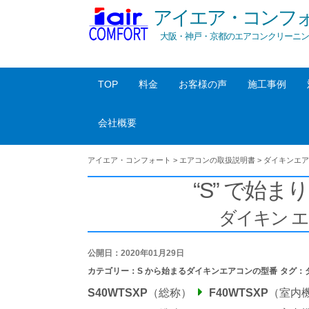
アイエア・コンフ
大阪・神戸・京都のエアコンクリーニン
TOP
料金
お客様の声
施工事例
会社概要
アイエア・コンフォート
>
エアコンの取扱説明書
>
ダイキンエア
“S” で始まり
ダイキン 
公開日：2020年01月29日
カテゴリー：
S から始まるダイキンエアコンの型番
タグ：
S40WTSXP
（総称）
F40WTSXP
（室内