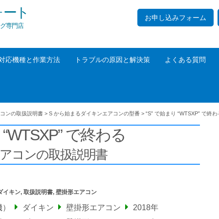
ォート
お申し込みフォーム
グ専門店
対応機種と作業方法
トラブルの原因と解決策
よくある質問
コンの取扱説明書
>
S から始まるダイキンエアコンの型番
>
“S” で始まり “WTSXP” で終
 “WTSXP” で終わる
エアコンの取扱説明書
ダイキン
,
取扱説明書
,
壁掛形エアコン
機）
ダイキン
壁掛形エアコン
2018年