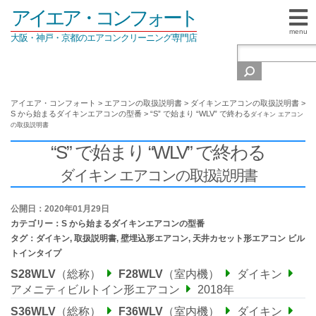
アイエア・コンフォート
menu
大阪・神戸・京都のエアコンクリーニング専門店
アイエア・コンフォート
>
エアコンの取扱説明書
>
ダイキンエアコンの取扱説明書
>
S から始まるダイキンエアコンの型番
>
“S” で始まり “WLV” で終わる
ダイキン エアコン
の取扱説明書
“S” で始まり “WLV” で終わる
ダイキン エアコンの取扱説明書
公開日：2020年01月29日
カテゴリー：
S から始まるダイキンエアコンの型番
タグ：
ダイキン
,
取扱説明書
,
壁埋込形エアコン
,
天井カセット形エアコン ビル
トインタイプ
S28WLV
（総称）
F28WLV
（室内機）
ダイキン
アメニティビルトイン形エアコン
2018年
S36WLV
（総称）
F36WLV
（室内機）
ダイキン