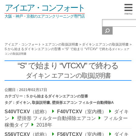
アイエア・コンフォート
menu
大阪・神戸・京都のエアコンクリーニング専門店
アイエア・コンフォート
>
エアコンの取扱説明書
>
ダイキンエアコンの取扱説明書
>
S から始まるダイキンエアコンの型番
>
“S” で始まり “VTCXV” で終わる
ダイキン エア
コンの取扱説明書
“S” で始まり “VTCXV” で終わる
ダイキン エアコンの取扱説明書
公開日：2021年02月17日
カテゴリー：
S から始まるダイキンエアコンの型番
タグ：
ダイキン
,
取扱説明書
,
壁掛形エアコン フィルター自動掃除A
S40VTCXV
（総称）
F40VTCXV
（室内機）
ダイキ
ン
壁掛形 フィルター自動掃除エアコン
フィルター
稼働タイプ
2018年
S56VTCXV
（総称）
F56VTCXV
（室内機）
ダイキ