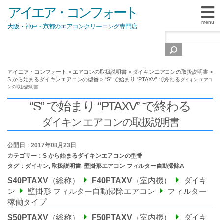
アイエア・コンフォート
menu
大阪・神戸・京都のエアコンクリーニング専門店
アイエア・コンフォート
>
エアコンの取扱説明書
>
ダイキンエアコンの取扱説明書
>
S から始まるダイキンエアコンの型番
>
“S” で始まり “PTAXV” で終わる
ダイキン エアコ
ンの取扱説明書
“S” で始まり “PTAXV” で終わる
ダイキン エアコンの取扱説明書
公開日：2017年08月23日
カテゴリー：
S から始まるダイキンエアコンの型番
タグ：
ダイキン
,
取扱説明書
,
壁掛形エアコン フィルター自動掃除A
S40PTAXV
（総称）
F40PTAXV
（室内機）
ダイキ
ン
壁掛形 フィルター自動掃除エアコン
フィルター
稼働タイプ
S50PTAXV
（総称）
F50PTAXV
（室内機）
ダイキ