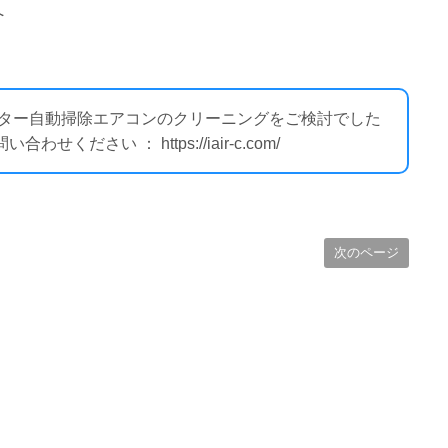
へ
ィルター自動掃除エアコンのクリーニングをご検討でした
ださい ： https://iair-c.com/
次のページ