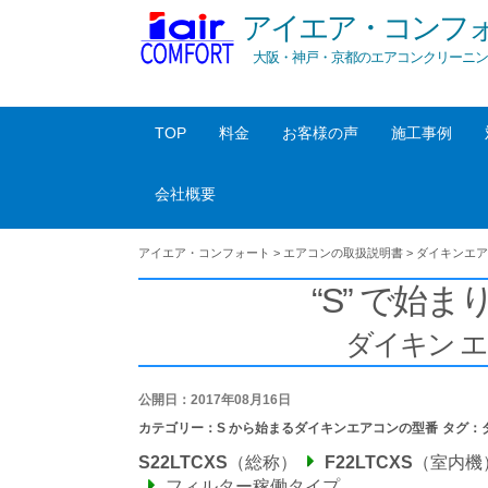
アイエア・コンフ
大阪・神戸・京都のエアコンクリーニン
TOP
料金
お客様の声
施工事例
会社概要
アイエア・コンフォート
>
エアコンの取扱説明書
>
ダイキンエア
“S” で始まり
ダイキン 
公開日：2017年08月16日
カテゴリー：
S から始まるダイキンエアコンの型番
タグ：
S22LTCXS
（総称）
F22LTCXS
（室内機
フィルター稼働タイプ