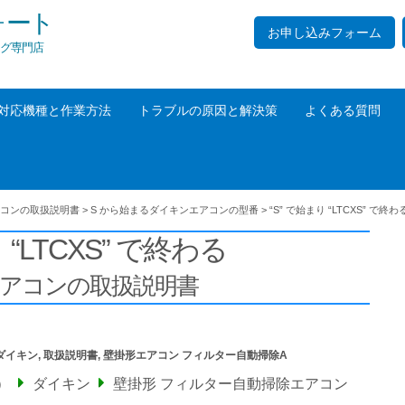
ォート
お申し込みフォーム
グ専門店
対応機種と作業方法
トラブルの原因と解決策
よくある質問
コンの取扱説明書
>
S から始まるダイキンエアコンの型番
>
“S” で始まり “LTCXS” で終わ
 “LTCXS” で終わる
エアコンの取扱説明書
ダイキン
,
取扱説明書
,
壁掛形エアコン フィルター自動掃除A
）
ダイキン
壁掛形 フィルター自動掃除エアコン