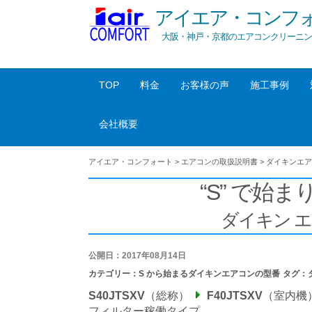
アイエア・コンフ
大阪・神戸・京都のエアコンクリーニン
TOP
料金
お客様の声
施工事例
会社概要
アイエア・コンフォート
>
エアコンの取扱説明書
>
ダイキンエア
“S” で始まり
ダイキン 
公開日：2017年08月14日
カテゴリー：
S から始まるダイキンエアコンの型番
タグ：
S40JTSXV
（総称）
F40JTSXV
（室内機
フィルター稼働タイプ