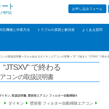
ォート
お申し込みフォーム
グ専門店
対応機種と作業方法
トラブルの原因と解決策
よくある質問
コンの取扱説明書
>
S から始まるダイキンエアコンの型番
>
“S” で始まり “JTSXV” で終わ
 “JTSXV” で終わる
エアコンの取扱説明書
ダイキン
,
取扱説明書
,
壁掛形エアコン フィルター自動掃除A
）
ダイキン
壁掛形 フィルター自動掃除エアコン