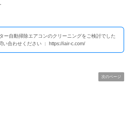
へ
ィルター自動掃除エアコンのクリーニングをご検討でした
ださい ： https://iair-c.com/
次のページ