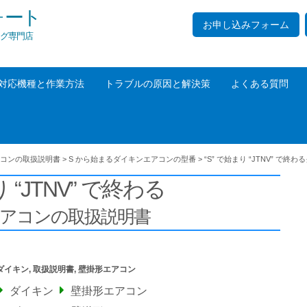
ォート
お申し込みフォーム
グ専門店
対応機種と作業方法
トラブルの原因と解決策
よくある質問
コンの取扱説明書
>
S から始まるダイキンエアコンの型番
>
“S” で始まり “JTNV” で終わる
り “JTNV” で終わる
エアコンの取扱説明書
ダイキン
,
取扱説明書
,
壁掛形エアコン
ダイキン
壁掛形エアコン