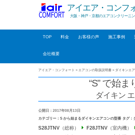
アイエア・コンフ
大阪・神戸・京都のエアコンクリーニン
TOP
料金
お客様の声
施工事例
会社概要
アイエア・コンフォート
>
エアコンの取扱説明書
>
ダイキンエア
“S” で始ま
ダイキン 
公開日：2017年08月13日
カテゴリー：
S から始まるダイキンエアコンの型番
タグ：
S28JTNV
（総称）
F28JTNV
（室内機）