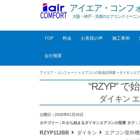
アイエア・コンフ
大阪・神戸・京都のエアコンクリーニン
TOP
料金
お客様の声
施工事例
会社概要
アイエア・コンフォート
>
エアコンの取扱説明書
>
ダイキンエア
“RZYP” で
ダイキン 
公開日：2020年01月26日
カテゴリー：
R から始まるダイキンエアコンの型番
タグ：
RZYP112BB
ダイキン
エアコン室外機