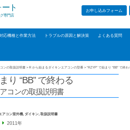
ォート
お申し込みフォーム
グ専門店
対応機種と作業方法
トラブルの原因と解決策
よくある質問
コンの取扱説明書
>
R から始まるダイキンエアコンの型番
>
“RZYP” で始まり “BB” で終わ
始まり “BB” で終わる
エアコンの取扱説明書
エアコン室外機
,
ダイキン
,
取扱説明書
2011年