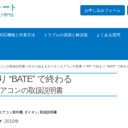
ォート
お申し込みフォーム
グ専門店
対応機種と作業方法
トラブルの原因と解決策
よくある質問
コンの取扱説明書
>
R から始まるダイキンエアコンの型番
>
“RP” で始まり “BATE” で終わ
り “BATE” で終わる
エアコンの取扱説明書
エアコン室外機
,
ダイキン
,
取扱説明書
2010年