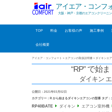
アイエア・コンフ
大阪・神戸・京都のエアコンクリーニン
TOP
料金
お客様の声
施工事例
会社概要
アイエア・コンフォート
>
エアコンの取扱説明書
>
ダイキンエア
“RP” で始ま
ダイキン 
公開日：2021年03月02日
カテゴリー：
R から始まるダイキンエアコンの型番
タグ：
RP40BATE
ダイキン
エアコン室外機