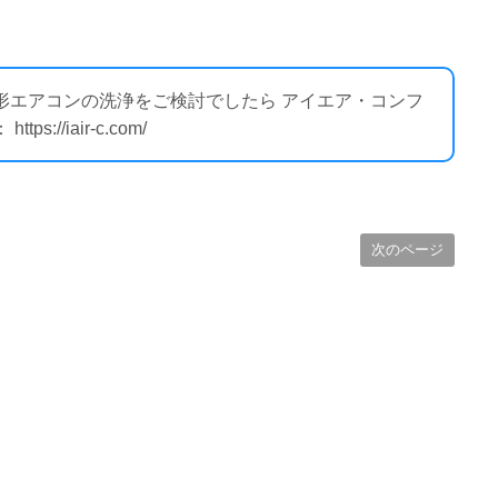
ト形エアコンの洗浄をご検討でしたら アイエア・コンフ
//iair-c.com/
次のページ