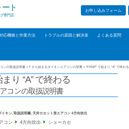
ォート
お申し込みフォーム
グ専門店
対応機種と作業方法
トラブルの原因と解決策
よくある質問
コンの取扱説明書
>
F から始まるダイキンエアコンの型番
>
“FHNP” で始まり “A” で終わる
で始まり “A” で終わる
エアコンの取扱説明書
ダイキン
,
取扱説明書
,
天井カセット形エアコン 4方向吹出
アコン
4方向吹出
ショーカセ