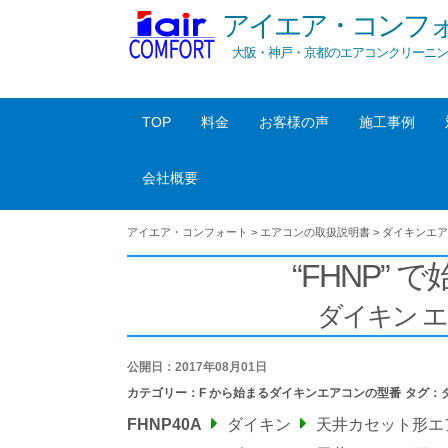
アイエア・コンフ
大阪・神戸・京都のエアコンクリーニン
TOP
料金
お客様の声
施工事例
会社概要
アイエア・コンフォート
>
エアコンの取扱説明書
>
ダイキンエア
“FHNP” 
ダイキン 
公開日：2017年08月01日
カテゴリー：
F から始まるダイキンエアコンの型番
タグ：
FHNP40A
ダイキン
天井カセット形エ