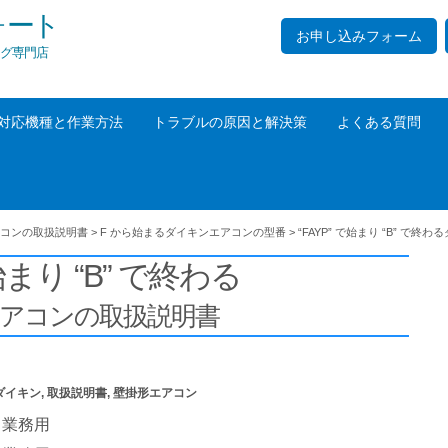
ォート
お申し込みフォーム
グ専門店
対応機種と作業方法
トラブルの原因と解決策
よくある質問
コンの取扱説明書
>
F から始まるダイキンエアコンの型番
>
“FAYP” で始まり “B” で終わる
で始まり “B” で終わる
エアコンの取扱説明書
ダイキン
,
取扱説明書
,
壁掛形エアコン
業務用