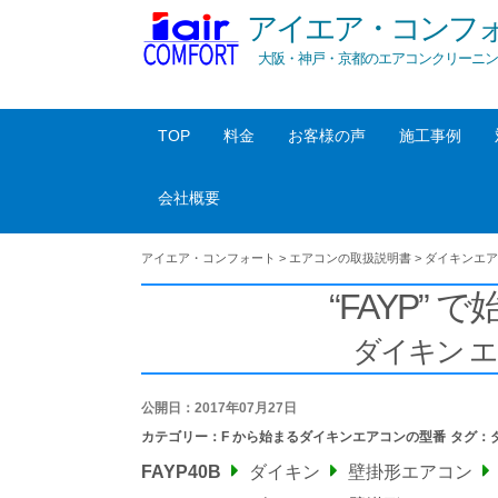
アイエア・コンフ
大阪・神戸・京都のエアコンクリーニン
TOP
料金
お客様の声
施工事例
会社概要
アイエア・コンフォート
>
エアコンの取扱説明書
>
ダイキンエア
“FAYP” 
ダイキン 
公開日：2017年07月27日
カテゴリー：
F から始まるダイキンエアコンの型番
タグ：
FAYP40B
ダイキン
壁掛形エアコン