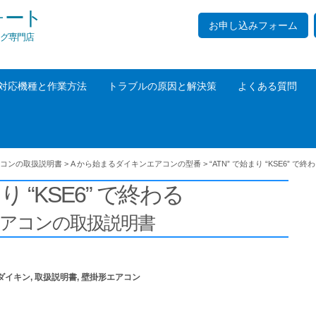
ォート
お申し込みフォーム
グ専門店
対応機種と作業方法
トラブルの原因と解決策
よくある質問
コンの取扱説明書
>
A から始まるダイキンエアコンの型番
>
“ATN” で始まり “KSE6” で終
まり “KSE6” で終わる
エアコンの取扱説明書
ダイキン
,
取扱説明書
,
壁掛形エアコン