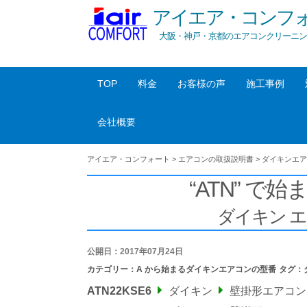
アイエア・コンフ
大阪・神戸・京都のエアコンクリーニン
TOP
料金
お客様の声
施工事例
会社概要
アイエア・コンフォート
>
エアコンの取扱説明書
>
ダイキンエア
“ATN” で始
ダイキン 
公開日：2017年07月24日
カテゴリー：
A から始まるダイキンエアコンの型番
タグ：
ATN22KSE6
ダイキン
壁掛形エアコン