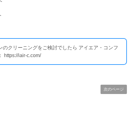
へ
へ
コンのクリーニングをご検討でしたら アイエア・コンフ
//iair-c.com/
次のページ