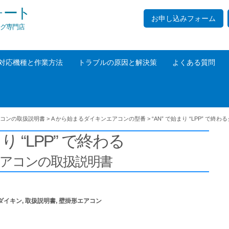
ォート
お申し込みフォーム
グ専門店
対応機種と作業方法
トラブルの原因と解決策
よくある質問
コンの取扱説明書
>
A から始まるダイキンエアコンの型番
>
“AN” で始まり “LPP” で終わる
まり “LPP” で終わる
エアコンの取扱説明書
ダイキン
,
取扱説明書
,
壁掛形エアコン