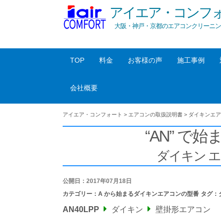
アイエア・コンフ
大阪・神戸・京都のエアコンクリーニン
TOP
料金
お客様の声
施工事例
会社概要
アイエア・コンフォート
>
エアコンの取扱説明書
>
ダイキンエア
“AN” で始
ダイキン 
公開日：2017年07月18日
カテゴリー：
A から始まるダイキンエアコンの型番
タグ：
AN40LPP
ダイキン
壁掛形エアコン