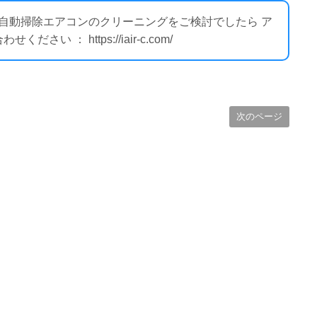
ー自動掃除エアコンのクリーニングをご検討でしたら ア
 ： https://iair-c.com/
次のページ