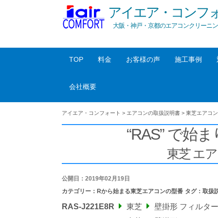
アイエア・コンフ
大阪・神戸・京都のエアコンクリーニン
TOP
料金
お客様の声
施工事例
会社概要
アイエア・コンフォート
>
エアコンの取扱説明書
>
東芝エアコン
“RAS” で始ま
東芝 エ
公開日：2019年02月19日
カテゴリー：
Rから始まる東芝エアコンの型番
タグ：
取扱
RAS-J221E8R
東芝
壁掛形 フィルタ