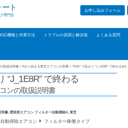
ォート
お申し込みフォーム
グ専門店
対応機種と作業方法
トラブルの原因と解決策
よくある質問
の取扱説明書
>
Rから始まる東芝エアコンの型番
>
“RAS” で始まり “J_1E8R” で終わる
東芝
り “J_1E8R” で終わる
アコンの取扱説明書
説明書
,
壁掛形エアコン フィルター自動掃除A
,
東芝
ー自動掃除エアコン
フィルター稼働タイプ