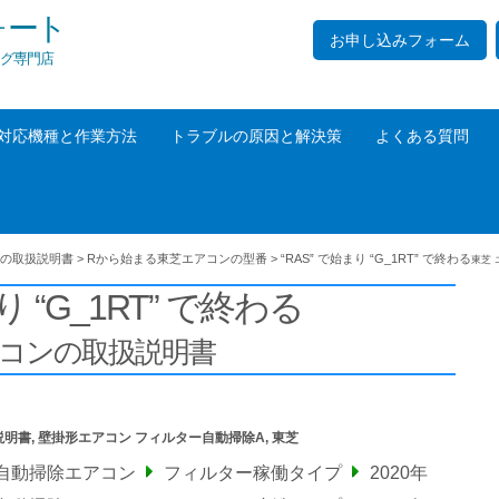
ォート
お申し込みフォーム
グ専門店
対応機種と作業方法
トラブルの原因と解決策
よくある質問
の取扱説明書
>
Rから始まる東芝エアコンの型番
>
“RAS” で始まり “G_1RT” で終わる
東芝
り “G_1RT” で終わる
アコンの取扱説明書
説明書
,
壁掛形エアコン フィルター自動掃除A
,
東芝
自動掃除エアコン
フィルター稼働タイプ
2020年