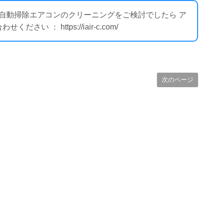
ー自動掃除エアコンのクリーニングをご検討でしたら ア
 ： https://iair-c.com/
次のページ