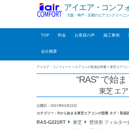
アイエア・コンフ
大阪・神戸・京都のエアコンクリーニン
TOP
料金
お客様の声
施工事例
会社概要
アイエア・コンフォート
>
エアコンの取扱説明書
>
東芝エアコン
“RAS” で始ま
東芝 エ
公開日：2021年04月22日
カテゴリー：
Rから始まる東芝エアコンの型番
タグ：
取扱
RAS-G221RT
東芝
壁掛形 フィルター